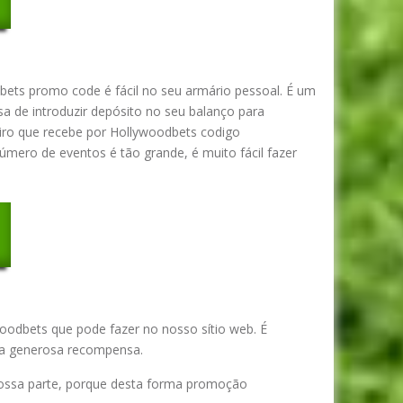
dbets promo code é fácil no seu armário pessoal. É um
sa de introduzir depósito no seu balanço para
heiro que recebe por Hollywoodbets codigo
mero de eventos é tão grande, é muito fácil fazer
woodbets que pode fazer no nosso sítio web. É
 da generosa recompensa.
nossa parte, porque desta forma promoção