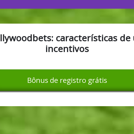
ywoodbets: características de 
incentivos
Bônus de registro grátis