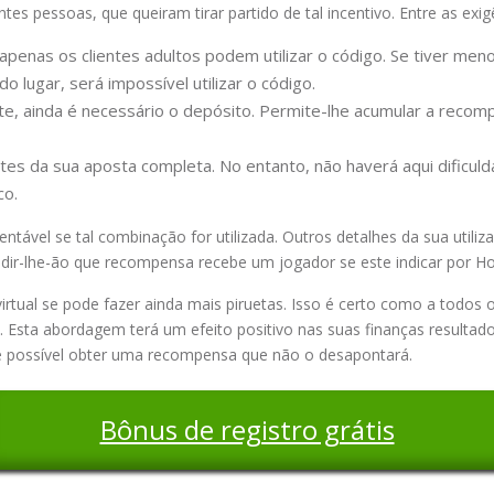
es pessoas, que queiram tirar partido de tal incentivo. Entre as ex
enas os clientes adultos podem utilizar o código. Se tiver meno
 lugar, será impossível utilizar o código.
te, ainda é necessário o depósito. Permite-lhe acumular a reco
tes da sua aposta completa. No entanto, não haverá aqui dificu
co.
ntável se tal combinação for utilizada. Outros detalhes da sua util
 dir-lhe-ão que recompensa recebe um jogador se este indicar por H
tual se pode fazer ainda mais piruetas. Isso é certo como a todos os
o. Esta abordagem terá um efeito positivo nas suas finanças resulta
e possível obter uma recompensa que não o desapontará.
Bônus de registro grátis